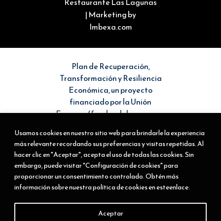
Restaurante Las Lagunas
| Marketing by
Imbexa.com
Plan de Recuperación,
Transformación y Resiliencia
Económica, un proyecto
financiado por la Unión
Europea (fondos del programa
Next Generation EU). Sin
Usamos cookies en nuestro sitio web para brindarle la experiencia
embargo, los puntos de vista y
más relevante recordando sus preferencias y visitas repetidas. Al
las opiniones expresadas son
hacer clic en "Aceptar", acepta el uso de todas las cookies. Sin
únicamente los del autor o
embargo, puede visitar "Configuración de cookies" para
autores y no reflejan
proporcionar un consentimiento controlado. Obtén más
necesariamente los de la Unión
información sobre nuestra política de cookies en esteenlace.
Europea o la Comisión Europea.
Ni la Unión Europea ni la
Aceptar
Comisión Europea pueden ser