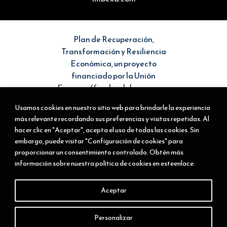
Plan de Recuperación,
Transformación y Resiliencia
Económica, un proyecto
financiado por la Unión
Europea (fondos del programa
Next Generation EU). Sin
Usamos cookies en nuestro sitio web para brindarle la experiencia
embargo, los puntos de vista y
más relevante recordando sus preferencias y visitas repetidas. Al
las opiniones expresadas son
hacer clic en "Aceptar", acepta el uso de todas las cookies. Sin
únicamente los del autor o
embargo, puede visitar "Configuración de cookies" para
autores y no reflejan
proporcionar un consentimiento controlado. Obtén más
necesariamente los de la Unión
información sobre nuestra política de cookies en esteenlace.
Europea o la Comisión Europea.
Ni la Unión Europea ni la
Aceptar
Comisión Europea pueden ser
consideradas responsables de
Personalizar
las mismas.