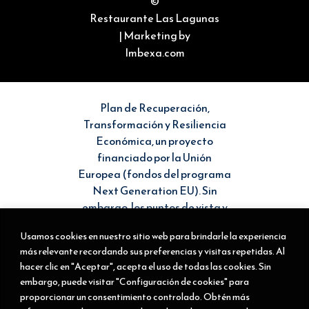
©
Restaurante Las Lagunas
| Marketing by
Imbexa.com
Plan de Recuperación,
Transformación y Resiliencia
Económica, un proyecto
financiado por la Unión
Europea (fondos del programa
Next Generation EU). Sin
embargo, los puntos de vista y
las opiniones expresadas son
Usamos cookies en nuestro sitio web para brindarle la experiencia
únicamente los del autor o
más relevante recordando sus preferencias y visitas repetidas. Al
autores y no reflejan
hacer clic en "Aceptar", acepta el uso de todas las cookies. Sin
necesariamente los de la Unión
embargo, puede visitar "Configuración de cookies" para
Europea o la Comisión Europea.
proporcionar un consentimiento controlado. Obtén más
Ni la Unión Europea ni la